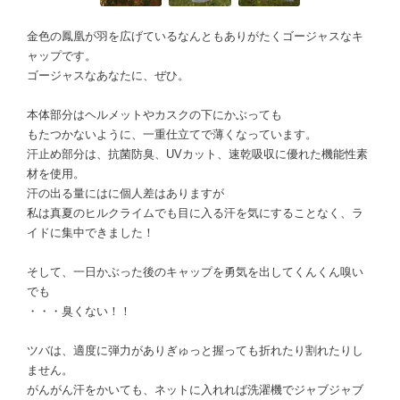
金色の鳳凰が羽を広げているなんともありがたくゴージャスなキ
ャップです。
ゴージャスなあなたに、ぜひ。
本体部分はヘルメットやカスクの下にかぶっても
もたつかないように、一重仕立てで薄くなっています。
汗止め部分は、抗菌防臭、UVカット、速乾吸収に優れた機能性素
材を使用。
汗の出る量にはに個人差はありますが
私は真夏のヒルクライムでも目に入る汗を気にすることなく、ラ
イドに集中できました！
そして、一日かぶった後のキャップを勇気を出してくんくん嗅い
でも
・・・臭くない！！
ツバは、適度に弾力がありぎゅっと握っても折れたり割れたりし
ません。
がんがん汗をかいても、ネットに入れれば洗濯機でジャブジャブ