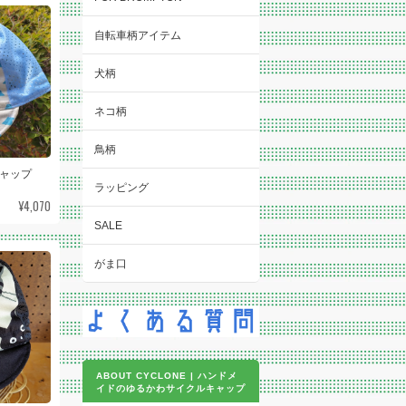
自転車柄アイテム
犬柄
ネコ柄
鳥柄
キャップ
ラッピング
¥4,070
SALE
がま口
ABOUT CYCLONE | ハンドメ
イドのゆるかわサイクルキャップ