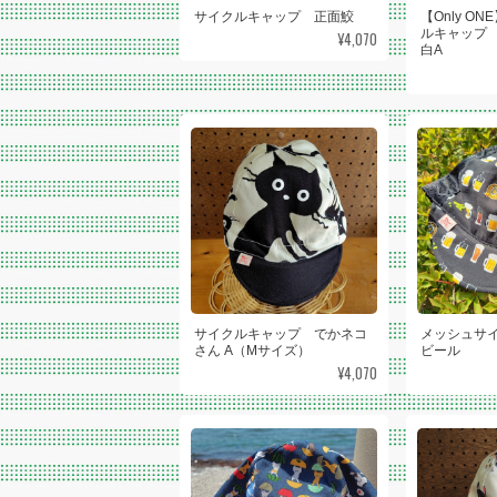
サイクルキャップ 正面鮫
【Only O
ルキャップ
¥4,070
白A
サイクルキャップ でかネコ
メッシュサ
さん A（Mサイズ）
ビール
¥4,070