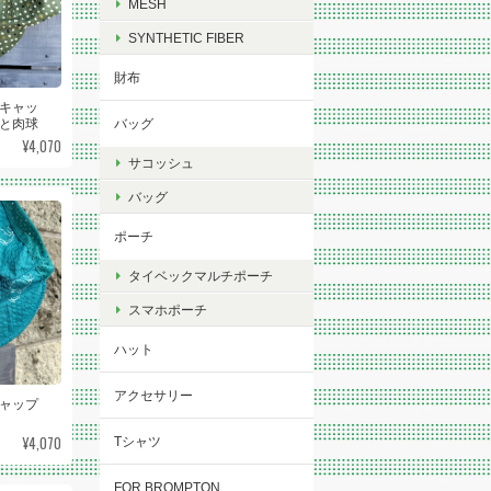
MESH
SYNTHETIC FIBER
財布
キャッ
と肉球
バッグ
¥4,070
サコッシュ
バッグ
ポーチ
タイベックマルチポーチ
スマホポーチ
ハット
アクセサリー
キャップ
¥4,070
Tシャツ
FOR BROMPTON