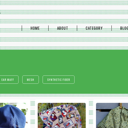
プ
HOME
ABOUT
CATEGORY
BLO
 EAR MAFF
MESH
SYNTHETIC FIBER