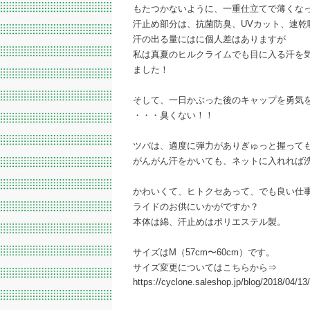
もたつかないように、一重仕立てで薄くな
汗止め部分は、抗菌防臭、UVカット、速乾
汗の出る量にはに個人差はありますが
私は真夏のヒルクライムでも目に入る汗を
ました！
そして、一日かぶった後のキャップを勇気
・・・臭くない！！
ツバは、適度に弾力がありぎゅっと握って
がんがん汗をかいても、ネットに入れれば
かわいくて、ヒトクセあって、でも良い仕
ライドのお供にいかがですか？
本体は綿、汗止めはポリエステル製。
サイズはM（57cm〜60cm）です。
サイズ変更についてはこちらから⇒
https://cyclone.saleshop.jp/blog/2018/04/1