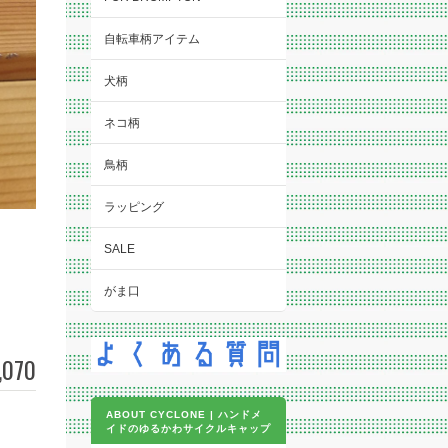
自転車柄アイテム
犬柄
ネコ柄
鳥柄
ラッピング
SALE
がま口
,070
ABOUT CYCLONE | ハンドメ
イドのゆるかわサイクルキャップ