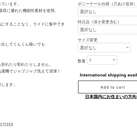
っています。
ポニーテール仕様（穴あけ追加
吸収に優れた機能性素材を使用。
特注品（深さ変更含む）
気にすることなく、ライドに集中でき
サイズ変更
を出してくんくん嗅いでも
数量
も折れたり割れたりしません。
洗濯機でジャブジャブ洗えて清潔！
International shipping avai
事します。
Add to cart
日本国内にお住まいの方向
3/172153