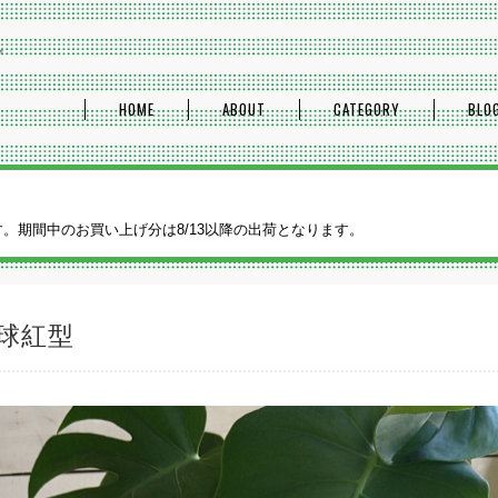
プ
HOME
ABOUT
CATEGORY
BLO
ます。期間中のお買い上げ分は8/13以降の出荷となります。
球紅型