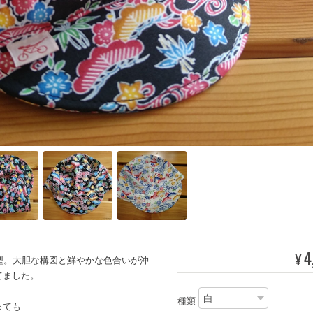
4
¥
型。大胆な構図と鮮やかな色合いが沖
てました。
種類
っても