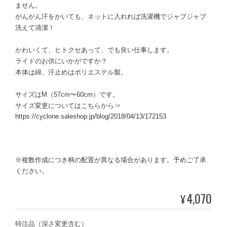
ません。
がんがん汗をかいても、ネットに入れれば洗濯機でジャブジャブ
洗えて清潔！
かわいくて、ヒトクセあって、でも良い仕事します。
ライドのお供にいかがですか？
本体は綿、汗止めはポリエステル製。
サイズはM（57cm〜60cm）です。
サイズ変更についてはこちらから⇒
https://cyclone.saleshop.jp/blog/2018/04/13/172153
※複数作成につき柄の配置が異なる場合があります。予めご了承
ください。
4,070
¥
特注品（深さ変更含む）