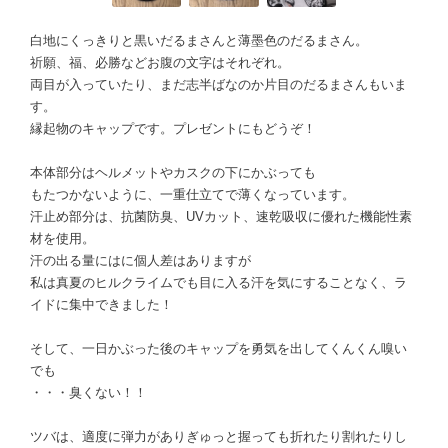
白地にくっきりと黒いだるまさんと薄墨色のだるまさん。
祈願、福、必勝などお腹の文字はそれぞれ。
両目が入っていたり、まだ志半ばなのか片目のだるまさんもいま
す。
縁起物のキャップです。プレゼントにもどうぞ！
本体部分はヘルメットやカスクの下にかぶっても
もたつかないように、一重仕立てで薄くなっています。
汗止め部分は、抗菌防臭、UVカット、速乾吸収に優れた機能性素
材を使用。
汗の出る量にはに個人差はありますが
私は真夏のヒルクライムでも目に入る汗を気にすることなく、ラ
イドに集中できました！
そして、一日かぶった後のキャップを勇気を出してくんくん嗅い
でも
・・・臭くない！！
ツバは、適度に弾力がありぎゅっと握っても折れたり割れたりし