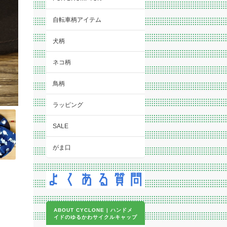
自転車柄アイテム
犬柄
ネコ柄
鳥柄
ラッピング
SALE
がま口
ABOUT CYCLONE | ハンドメ
イドのゆるかわサイクルキャップ