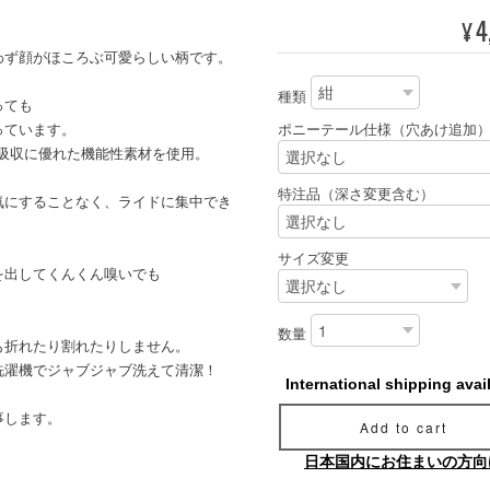
4
¥
わず顔がほころぶ可愛らしい柄です。
種類
っても
っています。
ポニーテール仕様（穴あけ追加
吸収に優れた機能性素材を使用。
特注品（深さ変更含む）
気にすることなく、ライドに集中でき
サイズ変更
を出してくんくん嗅いでも
数量
も折れたり割れたりしません。
洗濯機でジャブジャブ洗えて清潔！
International shipping avai
事します。
Add to cart
日本国内にお住まいの方向