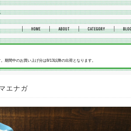
プ
HOME
ABOUT
CATEGORY
BLO
ます。期間中のお買い上げ分は8/13以降の出荷となります。
マエナガ