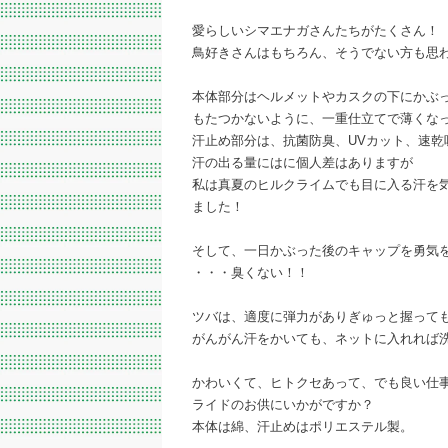
愛らしいシマエナガさんたちがたくさん！
鳥好きさんはもちろん、そうでない方も思
本体部分はヘルメットやカスクの下にかぶ
もたつかないように、一重仕立てで薄くな
汗止め部分は、抗菌防臭、UVカット、速乾
汗の出る量にはに個人差はありますが
私は真夏のヒルクライムでも目に入る汗を
ました！
そして、一日かぶった後のキャップを勇気
・・・臭くない！！
ツバは、適度に弾力がありぎゅっと握って
がんがん汗をかいても、ネットに入れれば
かわいくて、ヒトクセあって、でも良い仕
ライドのお供にいかがですか？
本体は綿、汗止めはポリエステル製。