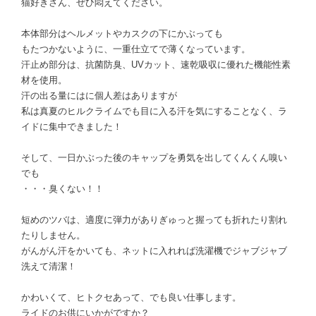
猫好きさん、ぜひ悶えてください。
本体部分はヘルメットやカスクの下にかぶっても
もたつかないように、一重仕立てで薄くなっています。
汗止め部分は、抗菌防臭、UVカット、速乾吸収に優れた機能性素
材を使用。
汗の出る量にはに個人差はありますが
私は真夏のヒルクライムでも目に入る汗を気にすることなく、ラ
イドに集中できました！
そして、一日かぶった後のキャップを勇気を出してくんくん嗅い
でも
・・・臭くない！！
短めのツバは、適度に弾力がありぎゅっと握っても折れたり割れ
たりしません。
がんがん汗をかいても、ネットに入れれば洗濯機でジャブジャブ
洗えて清潔！
かわいくて、ヒトクセあって、でも良い仕事します。
ライドのお供にいかがですか？