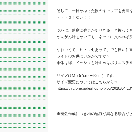
そして、一日かぶった後のキャップを勇気
・・・臭くない！！
ツバは、適度に弾力がありぎゅっと握って
がんがん汗をかいても、ネットに入れれば
かわいくて、ヒトクセあって、でも良い仕
ライドのお供にいかがですか？
本体は綿、メッシュと汗止めはポリエステ
サイズはM（57cm〜60cm）です。
サイズ変更についてはこちらから⇒
https://cyclone.saleshop.jp/blog/2018/04/1
※複数作成につき柄の配置が異なる場合が