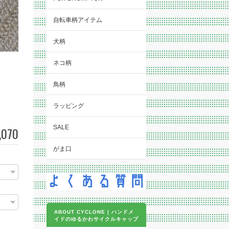
自転車柄アイテム
犬柄
ネコ柄
鳥柄
ラッピング
SALE
,070
がま口
）
ABOUT CYCLONE | ハンドメ
イドのゆるかわサイクルキャップ