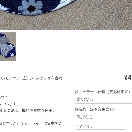
4
¥
しいモチーフに涼しいメッシュを合わ
ポニーテール仕様（穴あけ追加
っても
っています。
特注品（深さ変更含む）
吸収に優れた機能性素材を使用。
気にすることなく、ライドに集中でき
サイズ変更