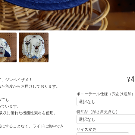
4
¥
ド、ジンベイザメ！
めた角度からお届けしております。
ポニーテール仕様（穴あけ追加
っても
っています。
特注品（深さ変更含む）
吸収に優れた機能性素材を使用。
気にすることなく、ライドに集中でき
サイズ変更