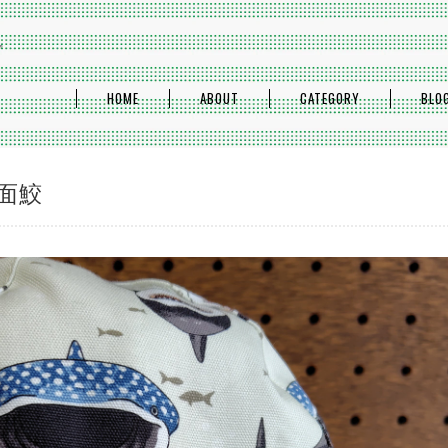
プ
HOME
ABOUT
CATEGORY
BLO
面鮫