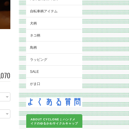
自転車柄アイテム
犬柄
ネコ柄
鳥柄
ラッピング
SALE
,070
がま口
）
ABOUT CYCLONE | ハンドメ
イドのゆるかわサイクルキャップ