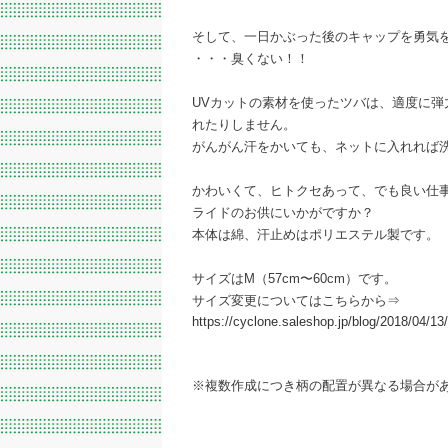
そして、一日かぶった後のキャップを勇気
・・・臭くない！！
UVカットの素材を使ったツバは、適度に弾
れたりしません。
がんがん汗をかいても、ネットに入れれば
かわいくて、ヒトクセあって、でも良い仕
ライドのお供にいかがですか？
本体は綿、汗止めはポリエステル製です。
サイズはM（57cm〜60cm）です。
サイズ変更についてはこちらから⇒
https://cyclone.saleshop.jp/blog/2018/04/1
※複数作成につき柄の配置が異なる場合が