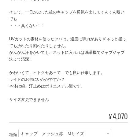
そして、一日かぶった後のキャップを勇気を出してくんくん嗅い
でも
・・・臭くない！！
UVカットの素材を使ったツバは、適度に弾力がありぎゅっと握っ
ても折れたり割れたりしません。
がんがん汗をかいても、ネットに入れれば洗濯機でジャブジャブ
洗えて清潔！
かわいくて、ヒトクセあって、でも良い仕事します。
ライドのお供にいかがですか？
本体は綿、汗止めはポリエステル製です。
サイズ変更できません
4,070
¥
種類